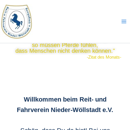
Zum
Ma
Inhalt
Me
springen
"Wenn Menschen denken, dass
Pferde nicht fühlen können,
so müssen Pferde fühlen,
dass Menschen nicht denken können."
-Zitat des Monats-
Willkommen beim Reit- und
Fahrverein Nieder-Wöllstadt e.V.